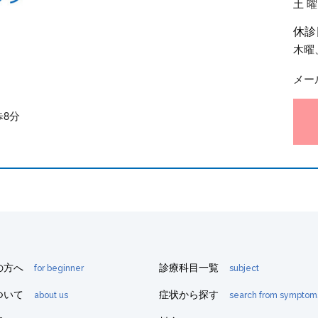
土 曜 
休診
木曜
メール
8分
の方へ
診療科目一覧
for beginner
subject
ついて
症状から探す
about us
search from symptom