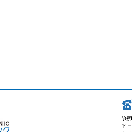
診療
平 日 