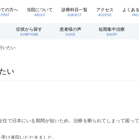
めての方へ
当院について
診療科目一覧
アクセス
よくあ
FIRST
ABOUT
SUBJECT
ACCESS
FAQ
症状から探す
患者様の声
短期集中治療
SYMPTOMS
VOICE
SHORT
行いたい
たい
在住で日本にいる期間が短いため、治療を断られてしまって困っ
を受け来院いただきました。