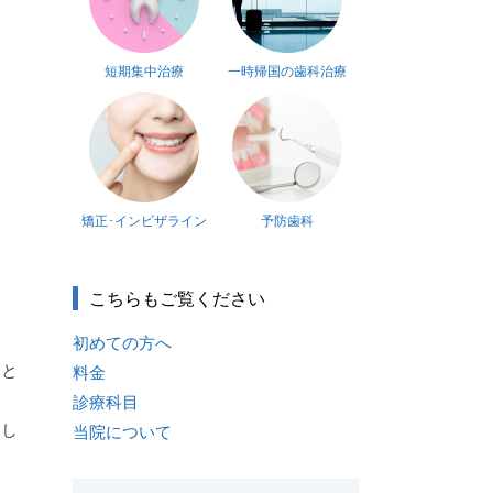
短期集中治療
一時帰国の歯科治療
矯正･インビザライン
予防歯科
こちらもご覧ください
初めての方へ
」と
料金
診療科目
まし
当院について