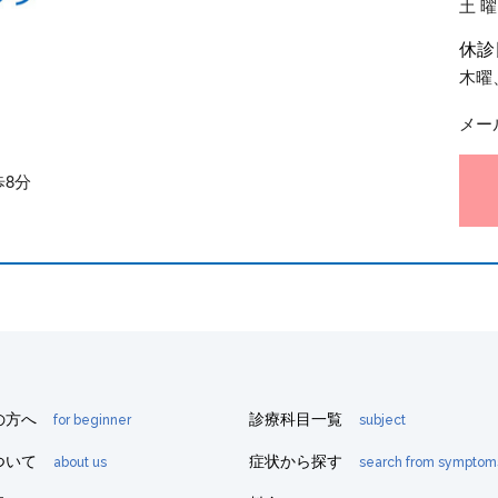
土 曜 
休診
木曜
メール
8分
の方へ
診療科目一覧
for beginner
subject
ついて
症状から探す
about us
search from symptom