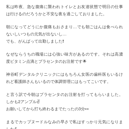
私は昨夜、急な腹痛に襲われトイレとお友達状態で明日の仕事
は行けるのだろうかと不安な夜を過ごしておりました。
朝になってどうにか腹痛もおさまり…でも朝ごはんは食べられ
ないしいつもの元気が出ないし…
でも、がんばって出勤しました❗️
なぜならうちの職場には心強い味方があるのです。それは高濃
度ビタミン点滴とプラセンタのお注射です🌟
神谷町デンタルクリニックにはもちろん女医の歯科医もいるけ
れど看護師さんもいるので体調管理にはもってこいです。
と言う訳で今朝はプラセンタのお注射を打ってもらいました。
しかも2アンプル✌️
お願いしてから打ち終わるまでたったの3分👀
まるでカップヌードルなみの早さで私はすっかり元気になりま
した💪